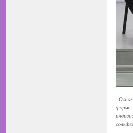
Основн
форме, 
индиви
сольфе