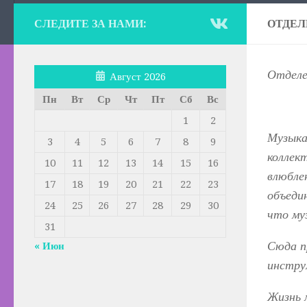
СЛЕДИТЕ ЗА НАМИ:
ОТДЕЛ
Отделе
Август 2026
Пн
Вт
Ср
Чт
Пт
Сб
Вс
1
2
Музыка
3
4
5
6
7
8
9
коллек
10
11
12
13
14
15
16
влюбле
17
18
19
20
21
22
23
объеди
24
25
26
27
28
29
30
что му
31
Сюда п
« Июн
инстру
Жизнь 