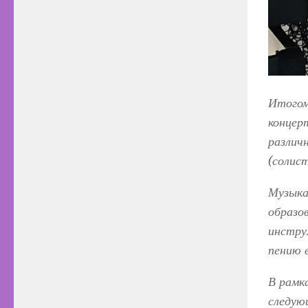
Итогом
концер
различ
(солис
Музыка
образо
инстру
пению 
В рамк
следую