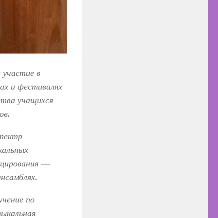
 участие в
ах и фестивалях
ства учащихся
ов.
спектр
кальных
ицирования —
ансамблях.
учение по
зыкальная