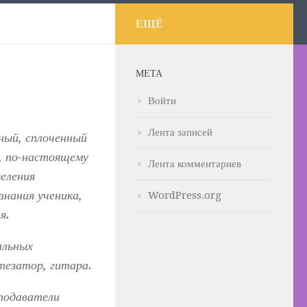
ЕЩЁ
МЕТА
Войти
Лента записей
ный, сплоченный
, по-настоящему
Лента комментариев
деления
знания ученика,
WordPress.org
я.
альных
тезатор, гитара.
еподаватели