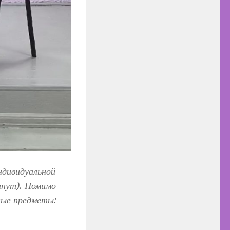
ндивидуальной
минут). Помимо
вые предметы: