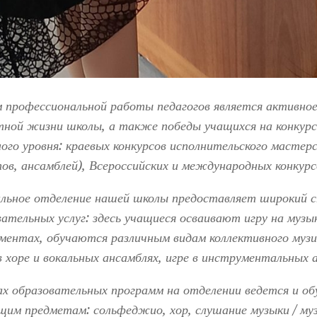
 профессиональной работы педагогов является активное
тной жизни школы, а также победы учащихся на конкурс
ного уровня: краевых конкурсов исполнительского мастер
тов, ансамблей), Всероссийских и международных конкурс
льное отделение нашей школы предоставляет широкий 
вательных услуг: здесь учащиеся осваивают игру на музы
ментах, обучаются различным видам коллективного муз
в хоре и вокальных ансамблях, игре в инструментальных 
ах образовательных программ на отделении ведется и об
щим предметам: сольфеджио, хор, слушание музыки / му